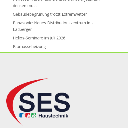
den­ken muss
Gebäude­be­grü­nung trotzt Ex­trem­wet­ter
Panasonic: Neues Distributions­zent­rum in ­
Ladbergen
Helios-Seminare im Juli 2026
Biomasseheizung