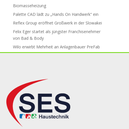
Biomasseheizung
Palette CAD lädt zu „Hands On Handwerk“ ein
Reflex Group er­öff­net Groß­werk in der Slo­wa­kei
Felix Eger startet als jüngster Fran­chise­neh­mer
von Bad & Body
Wilo erwirbt Mehr­heit an An­la­gen­bau­er PreFab