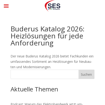
Buderus Katalog 2026:
Heizlö­sun­gen für jede
An­for­derung
Der neue Buderus Katalog 2026 bie­tet Fach­kun­den ein
um­fas­sen­des Sorti­ment an Heiz­lö­sun­gen für Neu­bau­
ten und Moder­ni­sie­rungen.
Suchen
Aktuelle Themen
Podcast: Warum das Elektro­hand­werk jetzt um­