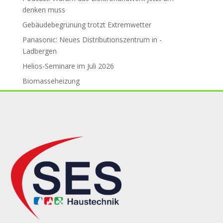
den­ken muss
Gebäude­be­grü­nung trotzt Ex­trem­wet­ter
Panasonic: Neues Distributions­zent­rum in ­
Ladbergen
Helios-Seminare im Juli 2026
Biomasseheizung