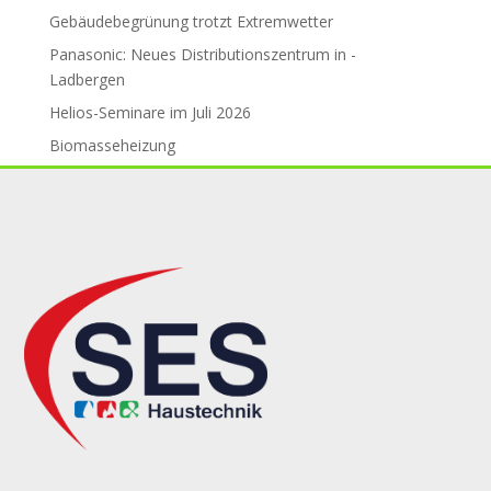
Gebäude­be­grü­nung trotzt Ex­trem­wet­ter
Panasonic: Neues Distributions­zent­rum in ­
Ladbergen
Helios-Seminare im Juli 2026
Biomasseheizung