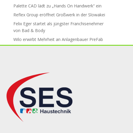
Palette CAD lädt zu „Hands On Handwerk“ ein
Reflex Group er­öff­net Groß­werk in der Slo­wa­kei
Felix Eger startet als jüngster Fran­chise­neh­mer
von Bad & Body
Wilo erwirbt Mehr­heit an An­la­gen­bau­er PreFab