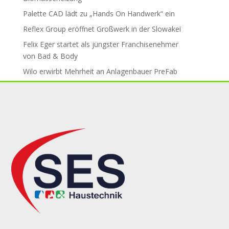
Palette CAD lädt zu „Hands On Handwerk“ ein
Reflex Group er­öff­net Groß­werk in der Slo­wa­kei
Felix Eger startet als jüngster Fran­chise­neh­mer
von Bad & Body
Wilo erwirbt Mehr­heit an An­la­gen­bau­er PreFab