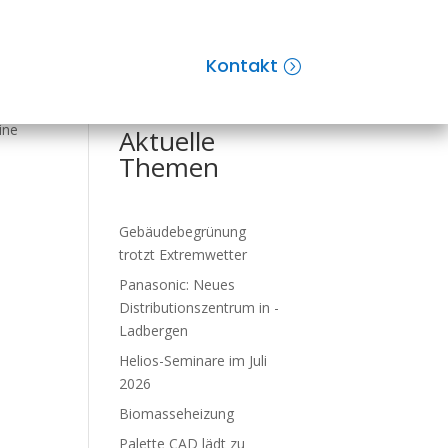
Kontakt
Suchen
ine
Aktuelle
Themen
Gebäude­be­grü­nung
trotzt Ex­trem­wet­ter
Panasonic: Neues
Distributions­zent­rum in ­
Ladbergen
Helios-Seminare im Juli
2026
Biomasseheizung
Palette CAD lädt zu