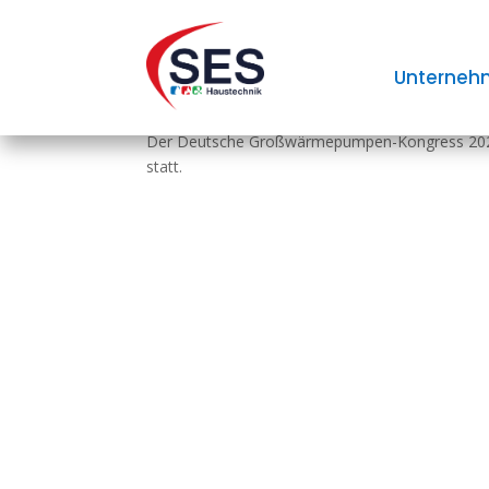
Deutscher Großwärm
Unterneh
Der Deutsche Großwärmepumpen-Kongress 2024 fa
statt.