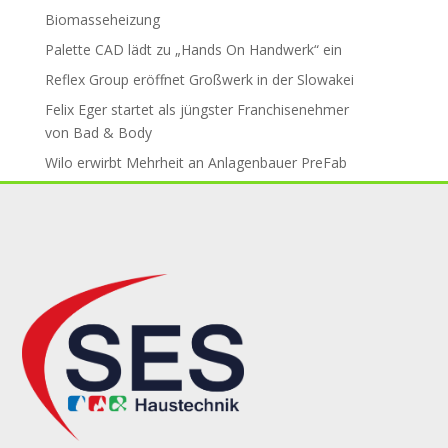
Biomasseheizung
Palette CAD lädt zu „Hands On Handwerk“ ein
Reflex Group er­öff­net Groß­werk in der Slo­wa­kei
Felix Eger startet als jüngster Fran­chise­neh­mer
von Bad & Body
Wilo erwirbt Mehr­heit an An­la­gen­bau­er PreFab