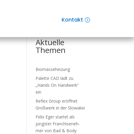
Kontakt
Suchen
Aktuelle
Themen
Biomasseheizung
Palette CAD lädt zu
„Hands On Handwerk“
ein
Reflex Group er­öff­net
Groß­werk in der Slo­wa­kei
Felix Eger startet als
jüngster Fran­chise­neh­
mer von Bad & Body