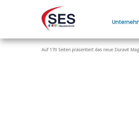
Duravit Magazin: Gest
Unterneh
Bad
Auf 170 Seiten präsentiert das neue ­Duravit Maga