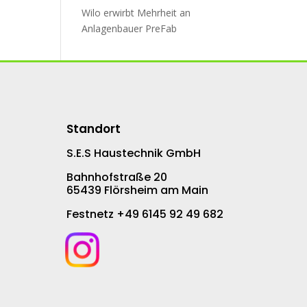
Wilo erwirbt Mehr­heit an
An­la­gen­bau­er PreFab
Standort
S.E.S Haustechnik GmbH
Bahnhofstraße 20
65439 Flörsheim am Main
Festnetz +49 6145 92 49 682