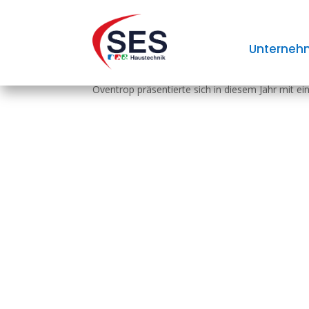
Führungswechsel bei
Unterneh
Oventrop präsentierte sich in diesem Jahr mit e