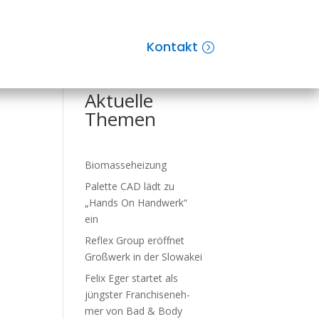
Kontakt
Suchen
Aktuelle
Themen
Biomasseheizung
Palette CAD lädt zu
„Hands On Handwerk“
ein
Reflex Group er­öff­net
Groß­werk in der Slo­wa­kei
Felix Eger startet als
jüngster Fran­chise­neh­
mer von Bad & Body