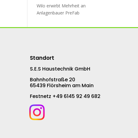
Wilo erwirbt Mehr­heit an
An­la­gen­bau­er PreFab
Standort
S.E.S Haustechnik GmbH
Bahnhofstraße 20
65439 Flörsheim am Main
Festnetz +49 6145 92 49 682