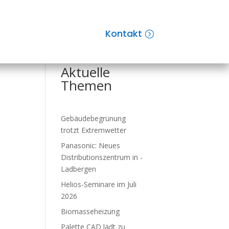
Kontakt
Suchen
Aktuelle
Themen
Gebäude­be­grü­nung
trotzt Ex­trem­wet­ter
Panasonic: Neues
Distributions­zent­rum in ­
Ladbergen
Helios-Seminare im Juli
2026
Biomasseheizung
Palette CAD lädt zu