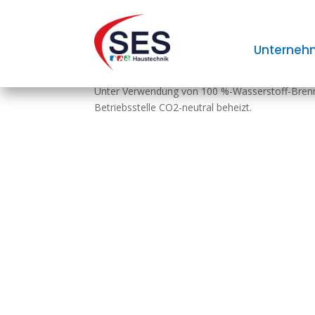
Heizen mit 100 % Was
Unterneh
Unter Verwendung von 100 %-Wasserstoff-Bren
Betriebsstelle CO2-neutral beheizt.