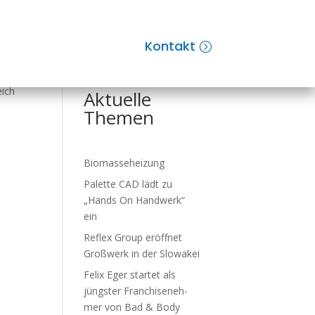
Kontakt
Suchen
eich
Aktuelle
Themen
Biomasseheizung
Palette CAD lädt zu
„Hands On Handwerk“
ein
Reflex Group er­öff­net
Groß­werk in der Slo­wa­kei
Felix Eger startet als
jüngster Fran­chise­neh­
mer von Bad & Body