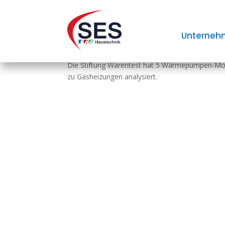
„Heizen mit Wär­me­pum
Unterneh
Die Stiftung Warentest hat 5 Wärmepumpen-Mode
zu Gasheizungen analysiert.