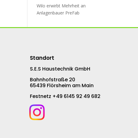
Wilo erwirbt Mehr­heit an
An­la­gen­bau­er PreFab
Standort
S.E.S Haustechnik GmbH
Bahnhofstraße 20
65439 Flörsheim am Main
Festnetz +49 6145 92 49 682