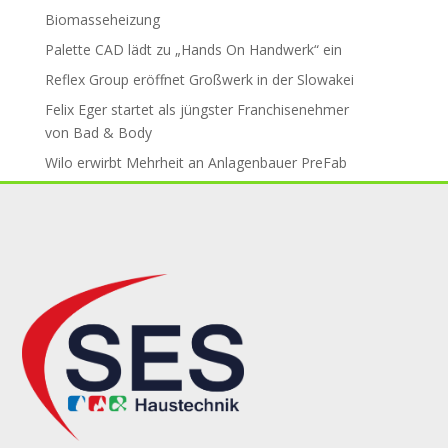
Biomasseheizung
Palette CAD lädt zu „Hands On Handwerk“ ein
Reflex Group er­öff­net Groß­werk in der Slo­wa­kei
Felix Eger startet als jüngster Fran­chise­neh­mer
von Bad & Body
Wilo erwirbt Mehr­heit an An­la­gen­bau­er PreFab