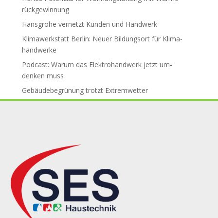
rück­ge­win­nung
Hansgrohe ver­netzt Kun­den und Hand­werk
Klimawerkstatt Berlin: Neuer Bil­dungs­ort für Klima­
handwerke
Podcast: Warum das Elektro­hand­werk jetzt um­
den­ken muss
Gebäude­be­grü­nung trotzt Ex­trem­wet­ter