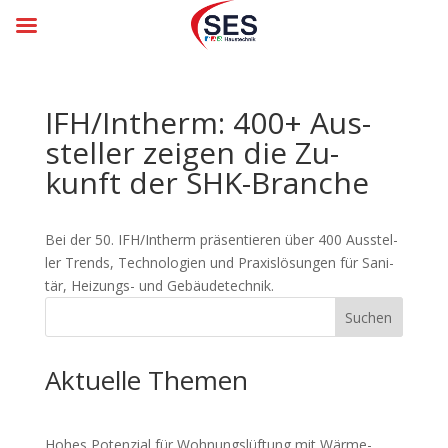
IFH/Intherm: 400+ Aus­
stel­ler zei­gen die Zu­
kunft der SHK-Branche
Bei der 50. IFH/Intherm prä­sen­tie­ren über 400 Aus­stel­
ler Trends, Tech­no­lo­gien und Praxis­lö­sun­gen für Sani­
tär, Hei­zungs- und Gebäude­technik.
Suchen
Aktuelle Themen
Hohes Potenzial für Woh­nungs­lüf­tung mit Wär­me­