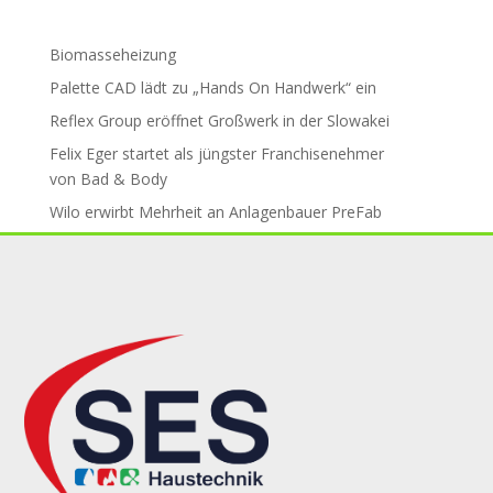
Biomasseheizung
Palette CAD lädt zu „Hands On Handwerk“ ein
Reflex Group er­öff­net Groß­werk in der Slo­wa­kei
Felix Eger startet als jüngster Fran­chise­neh­mer
von Bad & Body
Wilo erwirbt Mehr­heit an An­la­gen­bau­er PreFab