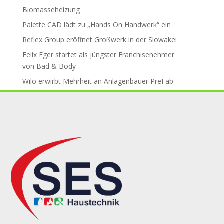
Biomasseheizung
Palette CAD lädt zu „Hands On Handwerk“ ein
Reflex Group er­öff­net Groß­werk in der Slo­wa­kei
Felix Eger startet als jüngster Fran­chise­neh­mer
von Bad & Body
Wilo erwirbt Mehr­heit an An­la­gen­bau­er PreFab