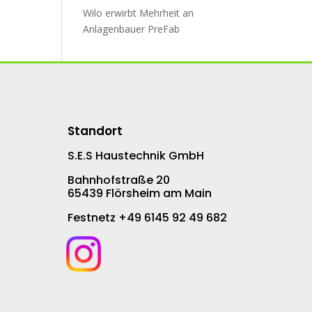
Wilo erwirbt Mehr­heit an
An­la­gen­bau­er PreFab
Standort
S.E.S Haustechnik GmbH
Bahnhofstraße 20
65439 Flörsheim am Main
Festnetz +49 6145 92 49 682