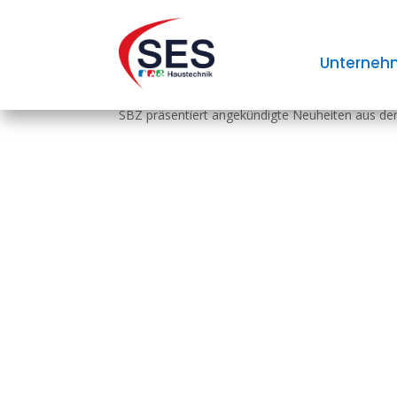
ISH 2025: Sanitär-, Mo
Unterneh
SBZ präsentiert angekündigte Neuheiten aus dem 