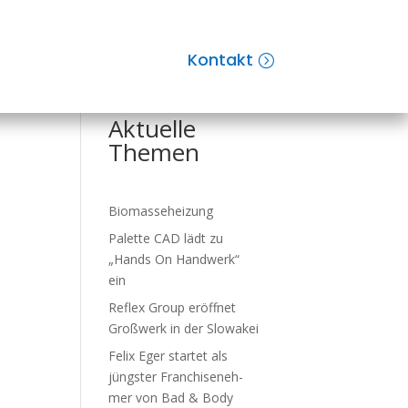
Kontakt
Suchen
Aktuelle
Themen
Biomasseheizung
Palette CAD lädt zu
„Hands On Handwerk“
ein
Reflex Group er­öff­net
Groß­werk in der Slo­wa­kei
Felix Eger startet als
jüngster Fran­chise­neh­
mer von Bad & Body