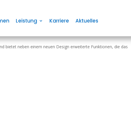
r­arbei­teten IXMO-Planer für Ba
men
Leistung
Karriere
Aktuelles
nd bietet neben einem neuen Design erwei­terte Funk­ti­onen, die das