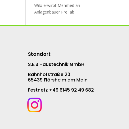
Wilo erwirbt Mehr­heit an
An­la­gen­bau­er PreFab
Standort
S.E.S Haustechnik GmbH
Bahnhofstraße 20
65439 Flörsheim am Main
Festnetz +49 6145 92 49 682