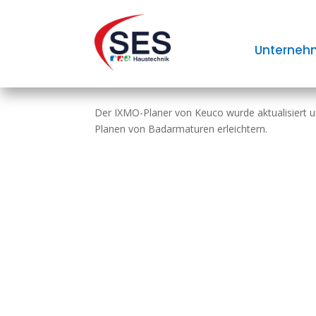
Keuco präsentiert übe
Unterneh
arma­turen
Der IXMO-Planer von Keuco wurde aktua­li­siert u
Planen von Bad­arma­turen erleich­tern.