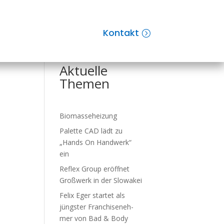
d­
Kontakt
Suchen
Aktuelle
Themen
Biomasseheizung
Palette CAD lädt zu
„Hands On Handwerk“
ein
Reflex Group er­öff­net
Groß­werk in der Slo­wa­kei
Felix Eger startet als
jüngster Fran­chise­neh­
mer von Bad & Body