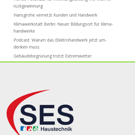
rück­ge­win­nung
Hansgrohe ver­netzt Kun­den und Hand­werk
Klimawerkstatt Berlin: Neuer Bil­dungs­ort für Klima­
handwerke
Podcast: Warum das Elektro­hand­werk jetzt um­
den­ken muss
Gebäude­be­grü­nung trotzt Ex­trem­wet­ter