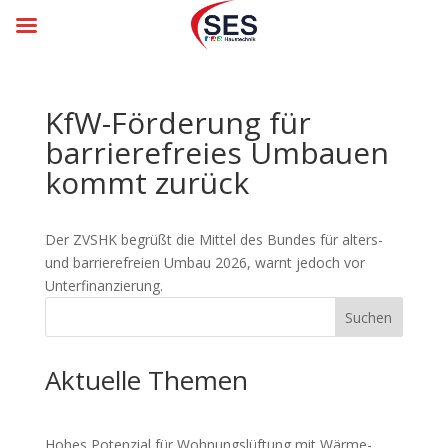
KfW-Förderung für
barriere­freies Um­bauen
kommt zurück
Der ZVSHK begrüßt die Mittel des Bundes für alters-
und barriere­freien Umbau 2026, warnt jedoch vor
Unter­finan­zie­rung.
Suchen
Aktuelle Themen
Hohes Potenzial für Woh­nungs­lüf­tung mit Wär­me­