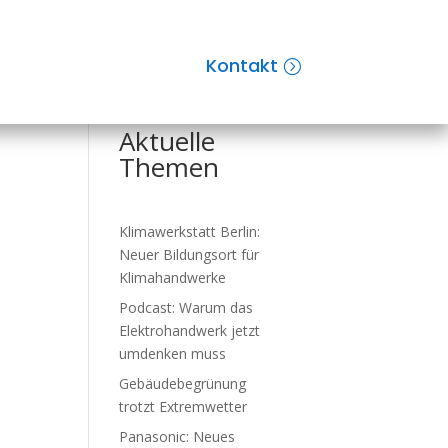
e
Kontakt
Suchen
Aktuelle
Themen
Klimawerkstatt Berlin:
Neuer Bil­dungs­ort für
Klima­handwerke
Podcast: Warum das
Elektro­hand­werk jetzt
um­den­ken muss
Gebäude­be­grü­nung
trotzt Ex­trem­wet­ter
Panasonic: Neues