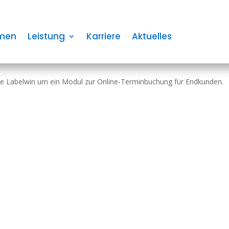
en buchen Hand­werker-Termin
men
Leistung
Karriere
Aktuelles
re Label­win um ein Modul zur Online-Termin­bu­chung für End­kunden.