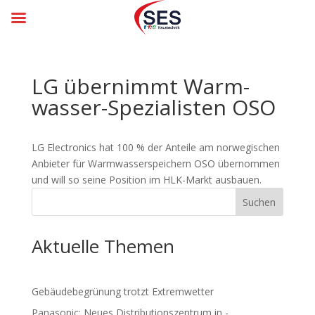
LG über­nimmt Warm­
was­ser-Spe­zia­lis­ten OSO
LG Electronics hat 100 % der Anteile am norwegischen
Anbieter für Warmwasserspeichern OSO übernommen
und will so seine Position im HLK-Markt ausbauen.
Suchen
Aktuelle Themen
Gebäude­be­grü­nung trotzt Ex­trem­wet­ter
Panasonic: Neues Distributions­zent­rum in ­