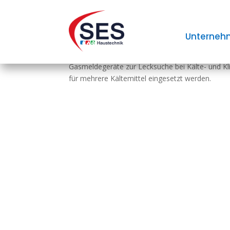
Neues Testgas für Lec
Unterneh
Gasmeldegeräte zur Lecksuche bei Kälte- und K
für mehrere Kältemittel eingesetzt werden.