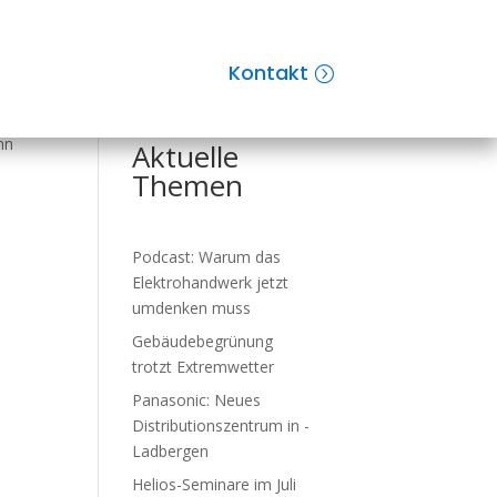
Kontakt
Suchen
nn
Aktuelle
Themen
Podcast: Warum das
Elektro­hand­werk jetzt
um­den­ken muss
Gebäude­be­grü­nung
trotzt Ex­trem­wet­ter
Panasonic: Neues
Distributions­zent­rum in ­
Ladbergen
Helios-Seminare im Juli