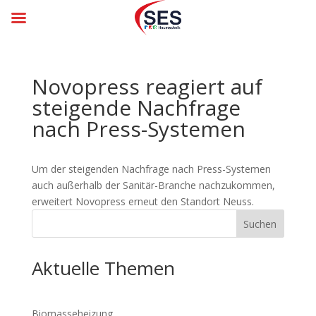
Novopress reagiert auf
stei­gen­de Nach­frage
nach Press-Sys­temen
Um der stei­gen­den Nach­frage nach Press-Sys­te­men
auch außer­halb der Sani­tär-Bran­che nach­zu­kom­men,
er­wei­tert Novo­press erneut den Stand­ort Neuss.
Suchen
Aktuelle Themen
Biomasseheizung