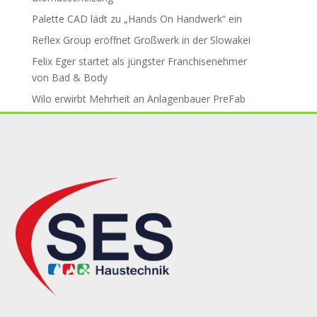
Palette CAD lädt zu „Hands On Handwerk“ ein
Reflex Group er­öff­net Groß­werk in der Slo­wa­kei
Felix Eger startet als jüngster Fran­chise­neh­mer
von Bad & Body
Wilo erwirbt Mehr­heit an An­la­gen­bau­er PreFab