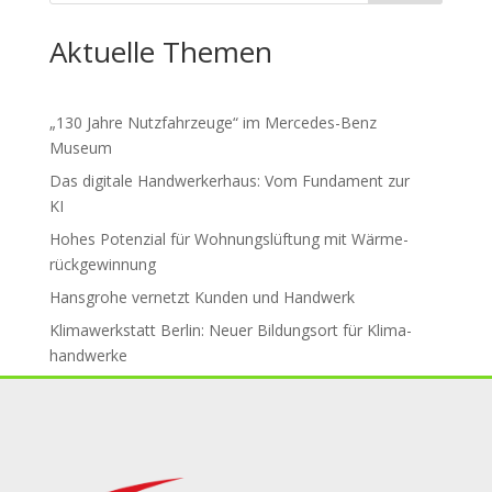
Aktuelle Themen
„130 Jahre Nutzfahrzeuge“ im Mercedes-Benz
Museum
Das digitale Handwerkerhaus: Vom Fundament zur
KI
Hohes Potenzial für Woh­nungs­lüf­tung mit Wär­me­
rück­ge­win­nung
Hansgrohe ver­netzt Kun­den und Hand­werk
Klimawerkstatt Berlin: Neuer Bil­dungs­ort für Klima­
handwerke