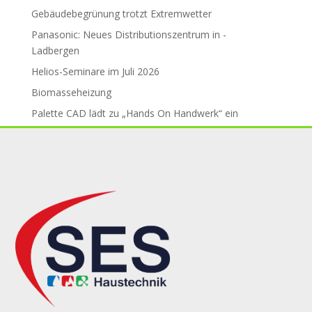
Gebäude­be­grü­nung trotzt Ex­trem­wet­ter
Panasonic: Neues Distributions­zent­rum in ­
Ladbergen
Helios-Seminare im Juli 2026
Biomasseheizung
Palette CAD lädt zu „Hands On Handwerk“ ein