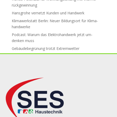
rück­ge­win­nung
Hansgrohe ver­netzt Kun­den und Hand­werk
Klimawerkstatt Berlin: Neuer Bil­dungs­ort für Klima­
handwerke
Podcast: Warum das Elektro­hand­werk jetzt um­
den­ken muss
Gebäude­be­grü­nung trotzt Ex­trem­wet­ter