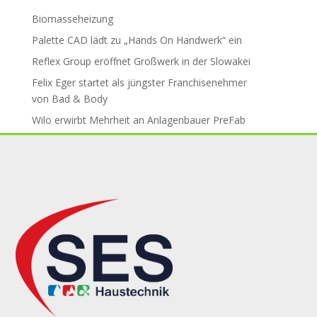
Biomasseheizung
Palette CAD lädt zu „Hands On Handwerk“ ein
Reflex Group er­öff­net Groß­werk in der Slo­wa­kei
Felix Eger startet als jüngster Fran­chise­neh­mer
von Bad & Body
Wilo erwirbt Mehr­heit an An­la­gen­bau­er PreFab