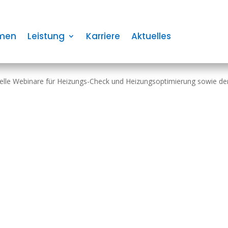
optimierung ­und Hydraulische
men
Leistung
Karriere
Aktuelles
uelle Webinare für Heizungs-Check und Heizungsoptimierung sowie de