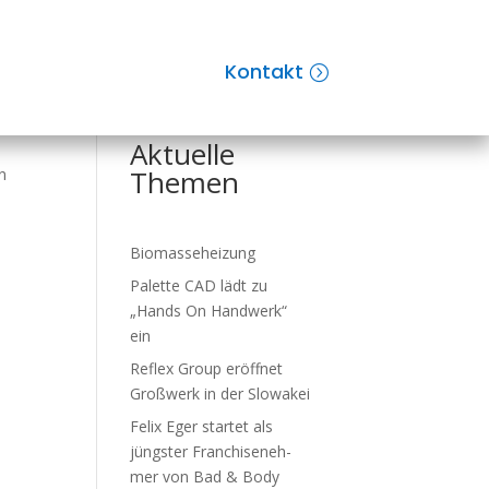
r
Kontakt
Suchen
Aktuelle
Themen
n
Biomasseheizung
Palette CAD lädt zu
„Hands On Handwerk“
ein
Reflex Group er­öff­net
Groß­werk in der Slo­wa­kei
Felix Eger startet als
jüngster Fran­chise­neh­
mer von Bad & Body