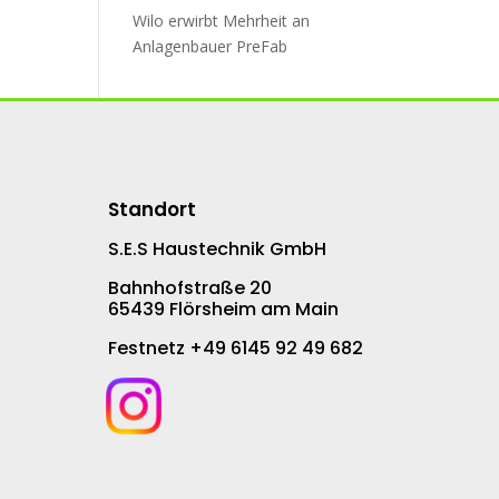
Wilo erwirbt Mehr­heit an
An­la­gen­bau­er PreFab
Standort
S.E.S Haustechnik GmbH
Bahnhofstraße 20
65439 Flörsheim am Main
Festnetz +49 6145 92 49 682